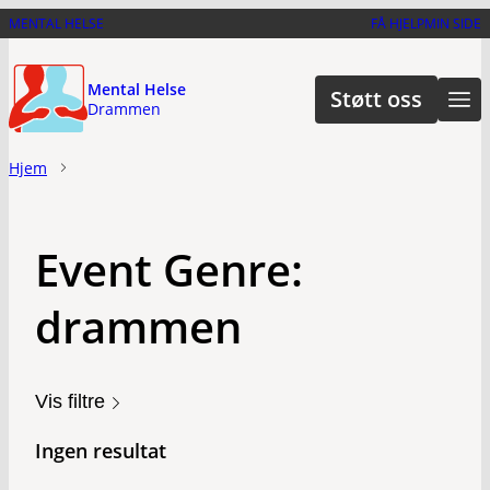
Hopp
MENTAL HELSE
FÅ HJELP
MIN SIDE
til
hovedinnhold
Mental Helse
Støtt oss
Drammen
Hjem
Event Genre:
drammen
Vis filtre
Ingen resultat