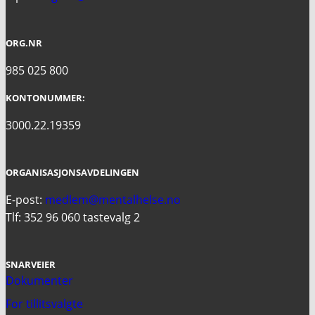
ORG.NR
985 025 800
KONTONUMMER:
3000.22.19359
ORGANISASJONSAVDELINGEN
E-post:
medlem@mentalhelse.no
Tlf: 352 96 060 tastevalg 2
SNARVEIER
Dokumenter
For tillitsvalgte