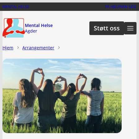
Hopp
MENTAL HELSE
FÅ HJELP
MIN SIDE
til
hovedinnhold
Mental Helse
Støtt oss
Agder
Hjem
Arrangementer