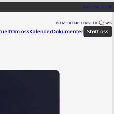
FÅ HJELP
MIN SIDE
BLI MEDLEM
BLI FRIVILLIG
SØK
tuelt
Om oss
Kalender
Dokumenter
Støtt oss