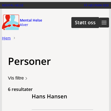
Hopp
MENTAL HELSE
FÅ HJELP
MIN SIDE
til
hovedinnhold
Mental Helse
Støtt oss
Alver
Hjem
Personer
Vis filtre
6 resultater
Hans Hansen