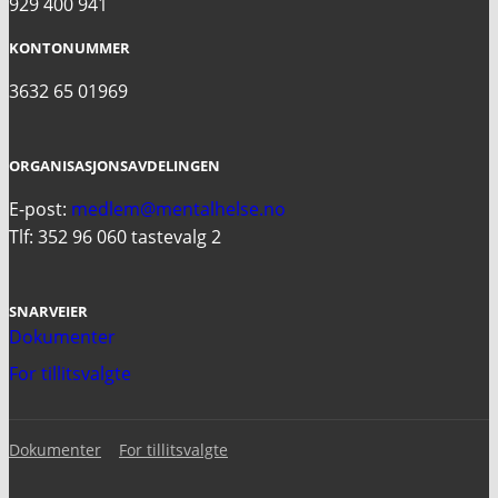
929 400 941
KONTONUMMER
3632 65 01969
ORGANISASJONSAVDELINGEN
E-post:
medlem@mentalhelse.no
Tlf: 352 96 060 tastevalg 2
SNARVEIER
Dokumenter
For tillitsvalgte
Dokumenter
For tillitsvalgte