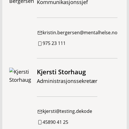
Kommunikasjonssjef
kristin.bergersen@mentalhelse.no
975 23 111
Kjersti Storhaug
Administrasjonssekretær
kjersti@testing.dekode
45890 41 25