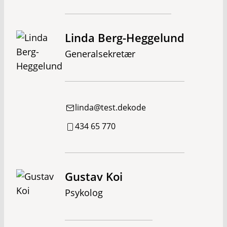
Linda Berg-Heggelund
Generalsekretær
linda@test.dekode
434 65 770
Gustav Koi
Psykolog