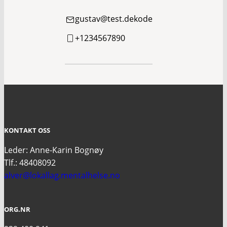
gustav@test.dekode
+1234567890
KONTAKT OSS
Leder: Anne-Karin Bognøy
Tlf.: 48408092
alver@lokallag.mentalhelse.no
ORG.NR