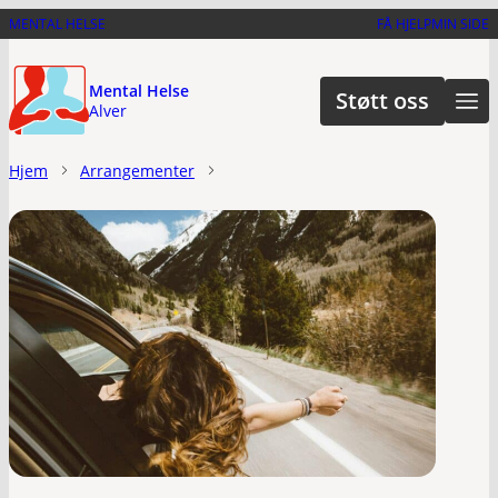
Hopp
MENTAL HELSE
FÅ HJELP
MIN SIDE
til
hovedinnhold
Mental Helse
Støtt oss
Alver
Hjem
Arrangementer