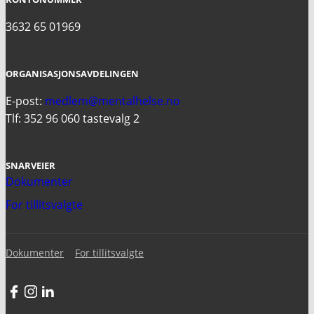
3632 65 01969
ORGANISASJONSAVDELINGEN
E-post:
medlem@mentalhelse.no
Tlf: 352 96 060 tastevalg 2
SNARVEIER
Dokumenter
For tillitsvalgte
Dokumenter
For tillitsvalgte