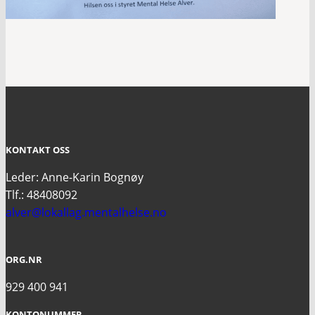
KONTAKT OSS
Leder: Anne-Karin Bognøy
Tlf.: 48408092
alver@lokallag.mentalhelse.no
ORG.NR
929 400 941
KONTONUMMER