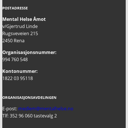
POSTADRESSE
Mental Helse Åmot
v/Gjertrud Linde
Rugsveveien 215
2450 Rena
Organisasjonsnummer:
994 760 548
Kontonummer:
1822 03 95118
ORGANISASJONSAVDELINGEN
E-post:
medlem@mentalhelse.no
Tlf: 352 96 060 tastevalg 2