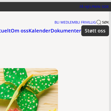
FÅ HJELP
MIN SIDE
BLI MEDLEM
BLI FRIVILLIG
SØK
tuelt
Om oss
Kalender
Dokumenter
Støtt oss