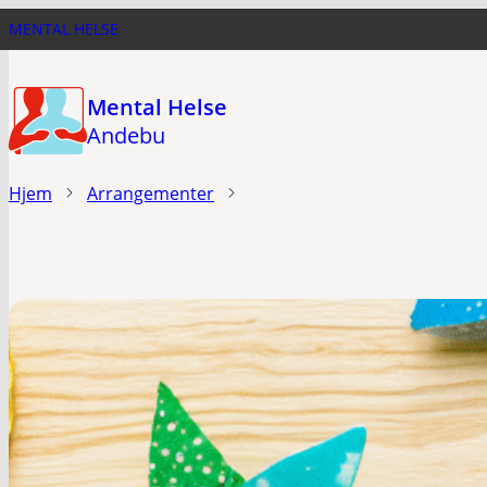
Hopp
MENTAL HELSE
til
hovedinnhold
Mental Helse
Andebu
Hjem
Arrangementer