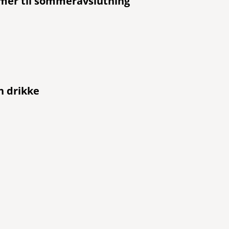
er til
sommeravslutning
en drikke