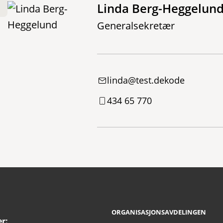
Linda Berg-Heggelun
Generalsekretær
linda@test.dekode
434 65 770
ORGANISASJONSAVDELINGEN
r: