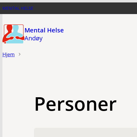
Hopp
MENTAL HELSE
til
hovedinnhold
Mental Helse
Andøy
Hjem
Personer