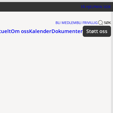
FÅ HJELP
MIN SIDE
BLI MEDLEM
BLI FRIVILLIG
SØK
tuelt
Om oss
Kalender
Dokumenter
Støtt oss