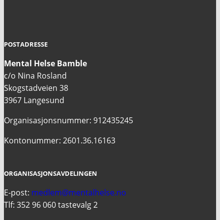
POSTADRESSE
Mental Helse Bamble
c/o Nina Rosland
Skogstadveien 38
3967 Langesund
Organisasjonsnummer: 912435245
Kontonummer: 2601.36.16163
ORGANISASJONSAVDELINGEN
E-post:
medlem@mentalhelse.no
Tlf: 352 96 060 tastevalg 2