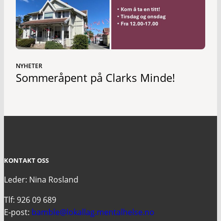
NYHETER
Sommeråpent på Clarks Minde!
KONTAKT OSS
Leder: Nina Rosland
Tlf: 926 09 689
E-post:
bamble@lokallag.mentalhelse.no