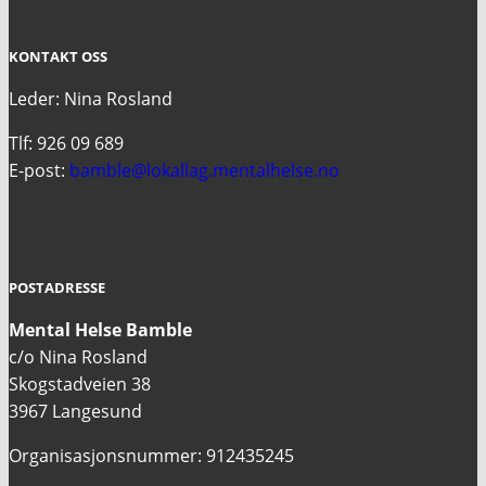
KONTAKT OSS
Leder: Nina Rosland
Tlf: 926 09 689
E-post:
bamble@lokallag.mentalhelse.no
POSTADRESSE
Mental Helse Bamble
c/o Nina Rosland
Skogstadveien 38
3967 Langesund
Organisasjonsnummer: 912435245