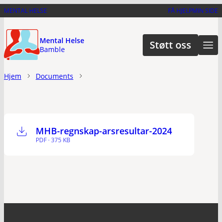
Hopp
MENTAL HELSE
FÅ HJELP
MIN SIDE
til
hovedinnhold
Mental Helse
Støtt oss
Bamble
Hjem
Documents
MHB-regnskap-arsresultar-2024
PDF · 375 KB