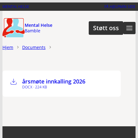
Hopp
MENTAL HELSE
FÅ HJELP
MIN SIDE
til
hovedinnhold
Mental Helse
Støtt oss
Bamble
Hjem
Documents
årsmøte innkalling 2026
DOCX · 224 KB