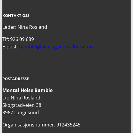
KONTAKT OSS
Leder: Nina Rosland
Tlf: 926 09 689
E-post:
bamble@lokallag.mentalhelse.no
POSTADRESSE
Mental Helse Bamble
c/o Nina Rosland
Skogstadveien 38
3967 Langesund
Organisasjonsnummer: 912435245