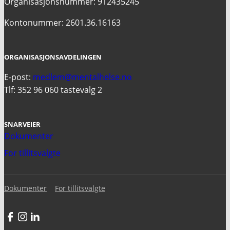
Organisasjonsnummer: 912435245
Kontonummer: 2601.36.16163
ORGANISASJONSAVDELINGEN
E-post:
medlem@mentalhelse.no
Tlf: 352 96 060 tastevalg 2
SNARVEIER
Dokumenter
For tillitsvalgte
Dokumenter
For tillitsvalgte