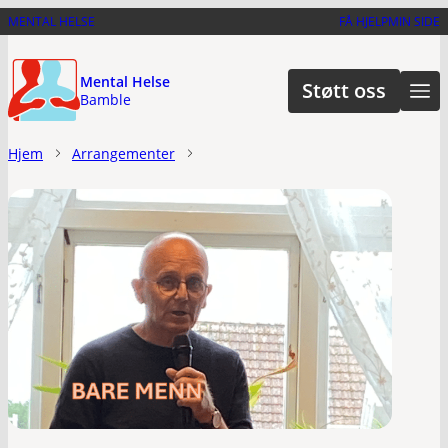
Hopp
MENTAL HELSE
FÅ HJELP
MIN SIDE
til
hovedinnhold
Mental Helse
Støtt oss
Bamble
Hjem
Arrangementer