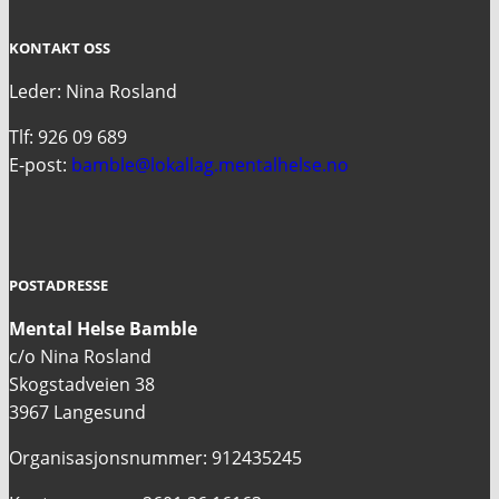
KONTAKT OSS
Leder: Nina Rosland
Tlf: 926 09 689
E-post:
bamble@lokallag.mentalhelse.no
POSTADRESSE
Mental Helse Bamble
c/o Nina Rosland
Skogstadveien 38
3967 Langesund
Organisasjonsnummer: 912435245