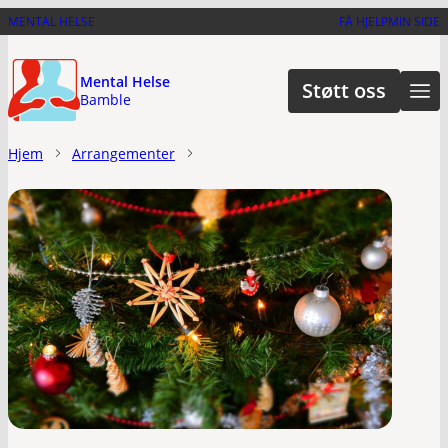
Hopp
MENTAL HELSE
FÅ HJELP
MIN SIDE
til
hovedinnhold
Mental Helse
Støtt oss
Bamble
Hjem
Arrangementer