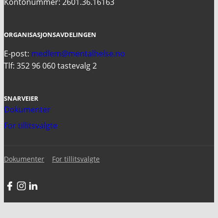
Kontonummer: 2601.36.16163
ORGANISASJONSAVDELINGEN
E-post:
medlem@mentalhelse.no
Tlf: 352 96 060 tastevalg 2
SNARVEIER
Dokumenter
For tillitsvalgte
Dokumenter
For tillitsvalgte