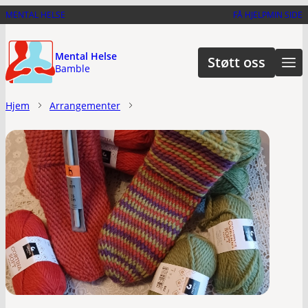
Hopp
MENTAL HELSE
FÅ HJELP
MIN SIDE
til
hovedinnhold
Mental Helse
Støtt oss
Bamble
Hjem
Arrangementer