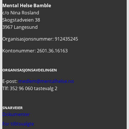
Mental Helse Bamble
c/o Nina Rosland
Skogstadveien 38
3967 Langesund
Organisasjonsnummer: 912435245
Kontonummer: 2601.36.16163
ORGANISASJONSAVDELINGEN
E-post:
medlem@mentalhelse.no
Tlf: 352 96 060 tastevalg 2
SNARVEIER
Dokumenter
For tillitsvalgte