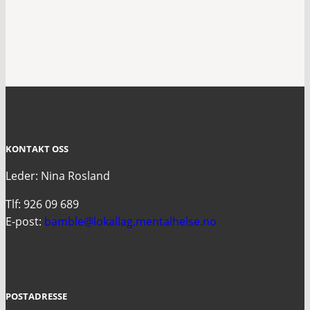
KONTAKT OSS
Leder: Nina Rosland
Tlf: 926 09 689
E-post:
bamble@lokallag.mentalhelse.no
POSTADRESSE