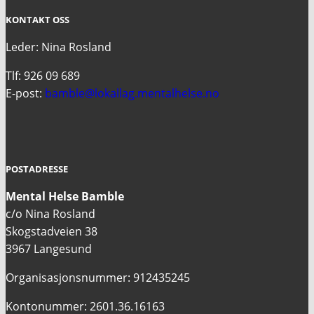
KONTAKT OSS
Leder: Nina Rosland
Tlf: 926 09 689
E-post:
bamble@lokallag.mentalhelse.no
POSTADRESSE
Mental Helse Bamble
c/o Nina Rosland
Skogstadveien 38
3967 Langesund
Organisasjonsnummer: 912435245
Kontonummer: 2601.36.16163