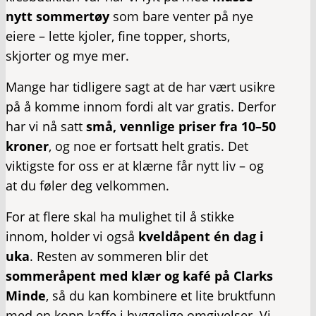
nytt sommertøy
som bare venter på nye
eiere – lette kjoler, fine topper, shorts,
skjorter og mye mer.
Mange har tidligere sagt at de har vært usikre
på å komme innom fordi alt var gratis. Derfor
har vi nå satt
små, vennlige priser fra 10–50
kroner
, og noe er fortsatt helt gratis. Det
viktigste for oss er at klærne får nytt liv – og
at du føler deg velkommen.
For at flere skal ha mulighet til å stikke
innom, holder vi også
kveldåpent én dag i
uka
. Resten av sommeren blir det
sommeråpent med klær og kafé på Clarks
Minde
, så du kan kombinere et lite bruktfunn
med en kopp kaffe i hyggelige omgivelser. Vi