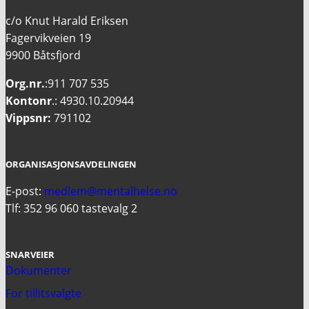
c/o Knut Harald Eriksen
Fagervikveien 19
9900 Båtsfjord
Org.nr.
:911 707 535
Kontonr
.: 4930.10.20944
Vippsnr:
791102
ORGANISASJONSAVDELINGEN
E-post:
medlem@mentalhelse.no
Tlf: 352 96 060 tastevalg 2
SNARVEIER
Dokumenter
For tillitsvalgte