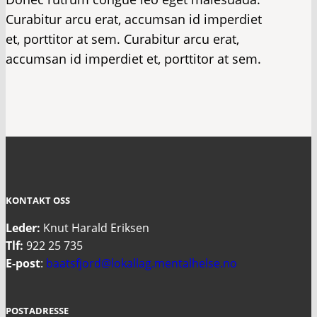
Curabitur arcu erat, accumsan id imperdiet
et, porttitor at sem. Curabitur arcu erat,
accumsan id imperdiet et, porttitor at sem.
KONTAKT OSS
Leder:
Knut Harald Eriksen
Tlf:
922 25 735
E-post
:
baatsfjord@lokallag.mentalhelse.no
POSTADRESSE