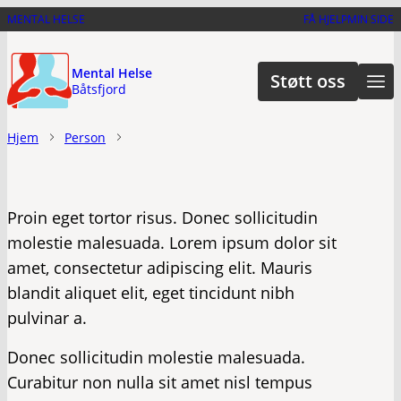
Hopp
MENTAL HELSE
FÅ HJELP
MIN SIDE
til
hovedinnhold
Mental Helse
Støtt oss
Båtsfjord
Hjem
Person
Proin eget tortor risus. Donec sollicitudin
molestie malesuada. Lorem ipsum dolor sit
amet, consectetur adipiscing elit. Mauris
blandit aliquet elit, eget tincidunt nibh
pulvinar a.
Donec sollicitudin molestie malesuada.
Curabitur non nulla sit amet nisl tempus