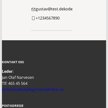
gustav@test.dekode
+1234567890
KONTAKT OSS
Leder
:
Jan Olaf Narvesen
Tlf: 465 45 564
birkenes@lokallag.mentalhelse.no
POSTADRESSE