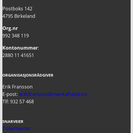
Postboks 142
4795 Birkeland
Org.nr
992 348 119
Kontonummer
:
2880 11 41651
ORGANISASJONSRÅDGIVER
Erik Fransson
E-post:
erik.fransson@mentalhelse.no
Tlf: 932 57 468
SNARVEIER
Dokumenter