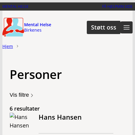
Hopp
MENTAL HELSE
FÅ HJELP
MIN SIDE
til
hovedinnhold
Mental Helse
Støtt oss
Birkenes
Hjem
Personer
Vis filtre
6 resultater
Hans Hansen