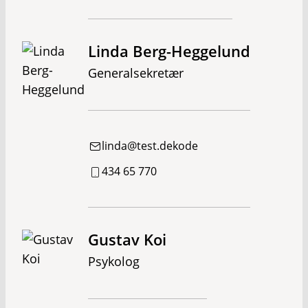
Linda Berg-Heggelund
Generalsekretær
linda@test.dekode
434 65 770
Gustav Koi
Psykolog