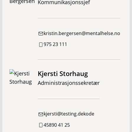
Kommunikasjonssjef
kristin.bergersen@mentalhelse.no
975 23 111
Kjersti Storhaug
Administrasjonssekretær
kjersti@testing.dekode
45890 41 25