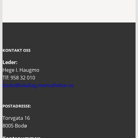
KONTAKT OSS
Leder:
Hege I. Haugmo
Tlf: 958 32 010
bodo@lokallag.mentalhelse.no
POSTADRESSE:
Torvgata 16
8005 Bodø