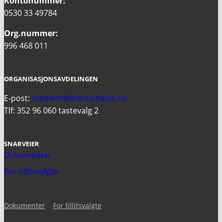
Kontonummer:
0530 33 49784
Org.nummer:
996 468 011
ORGANISASJONSAVDELINGEN
E-post:
medlem@mentalhelse.no
Tlf: 352 96 060 tastevalg 2
SNARVEIER
Dokumenter
For tillitsvalgte
Dokumenter
For tillitsvalgte