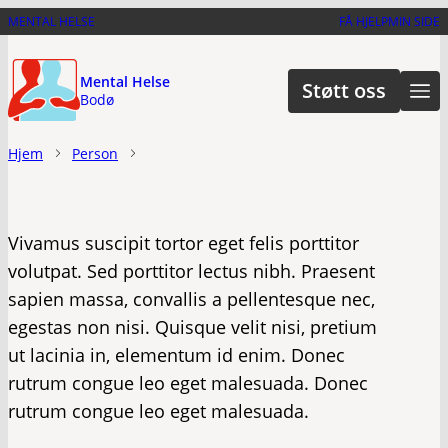
Hopp
MENTAL HELSE
FÅ HJELP
MIN SIDE
til
hovedinnhold
Mental Helse
Støtt oss
Bodø
Hjem
Person
Vivamus suscipit tortor eget felis porttitor
volutpat. Sed porttitor lectus nibh. Praesent
sapien massa, convallis a pellentesque nec,
egestas non nisi. Quisque velit nisi, pretium
ut lacinia in, elementum id enim. Donec
rutrum congue leo eget malesuada. Donec
rutrum congue leo eget malesuada.