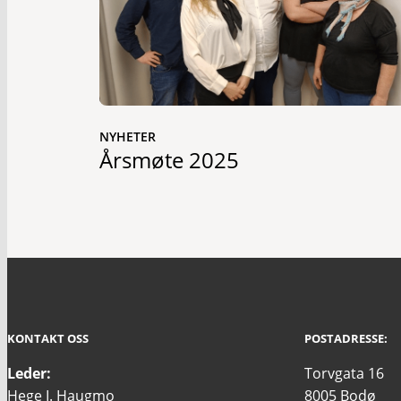
NYHETER
Årsmøte 2025
KONTAKT OSS
POSTADRESSE:
Leder:
Torvgata 16
Hege I. Haugmo
8005 Bodø