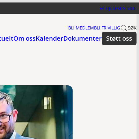
FÅ HJELP
MIN SIDE
BLI MEDLEM
BLI FRIVILLIG
SØK
tuelt
Om oss
Kalender
Dokumenter
Støtt oss