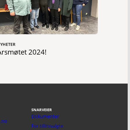
YHETER
Årsmøtet 2024!
SNARVEIER
Dokumenter
.no
For tillitsvalgte