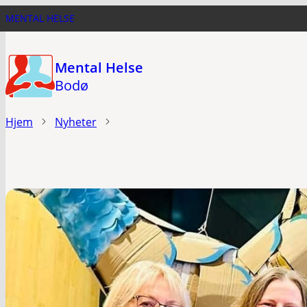
Hopp
MENTAL HELSE
til
hovedinnhold
Mental Helse
Bodø
Hjem
Nyheter