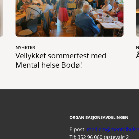
NYHETER
N
Vellykket sommerfest med
Mental helse Bodø!
ORGANISASJONSAVDELINGEN
E-post:
medlem@mentalhelse
Tlf: 352 96 060 tastevalg 2