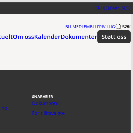
FÅ HJELP
MIN SIDE
BLI MEDLEM
BLI FRIVILLIG
SØK
tuelt
Om oss
Kalender
Dokumenter
Støtt oss
SNARVEIER
Dokumenter
.no
For tillitsvalgte