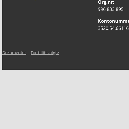
Org.nr:
996 833 895
Kontonumme
3520.54.66116
Dokumenter
For tillitsvalgte