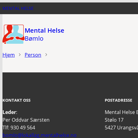
Hopp
MENTAL HELSE
til
hovedinnhold
Mental Helse
Bømlo
Hjem
Person
KONTAKT OSS
POSTADRESSE
Leder
:
Mental Helse
Per Oddvar Særsten
Stølo 17
Tlf: 930 49 564
5427 Urangsv
bomlo@lokallag.mentalhelse.no