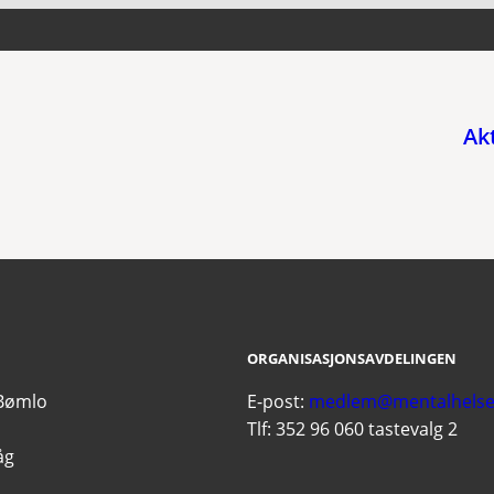
Ak
ORGANISASJONSAVDELINGEN
 Bømlo
E-post:
medlem@mentalhelse
Tlf: 352 96 060 tastevalg 2
åg