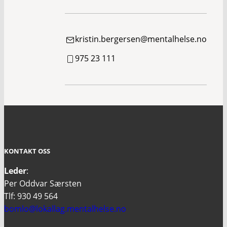
kristin.bergersen@mentalhelse.no
975 23 111
KONTAKT OSS
Leder
:
Per Oddvar Særsten
Tlf: 930 49 564
bomlo@lokallag.mentalhelse.no