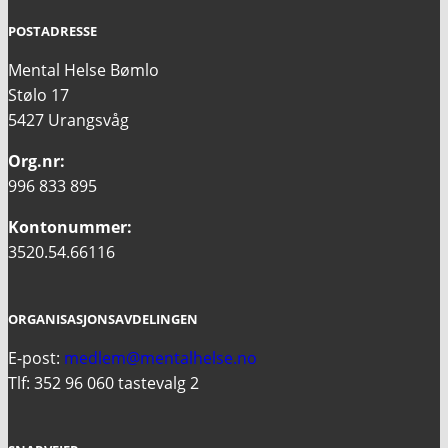
POSTADRESSE
Mental Helse Bømlo
Stølo 17
5427 Urangsvåg
Org.nr:
996 833 895
Kontonummer:
3520.54.66116
ORGANISASJONSAVDELINGEN
E-post:
medlem@mentalhelse.no
Tlf: 352 96 060 tastevalg 2