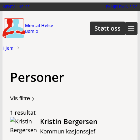
Hopp
MENTAL HELSE
FÅ HJELP
MIN SIDE
til
hovedinnhold
Mental Helse
Støtt oss
Bømlo
Hjem
Personer
Vis filtre
1 resultat
Kristin Bergersen
Kommunikasjonssjef