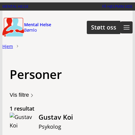
Hopp
MENTAL HELSE
FÅ HJELP
MIN SIDE
til
hovedinnhold
Mental Helse
Støtt oss
Bømlo
Hjem
Personer
Vis filtre
1 resultat
Gustav Koi
Psykolog