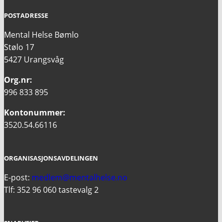
POSTADRESSE
Mental Helse Bømlo
Stølo 17
5427 Urangsvåg
Org.nr:
996 833 895
Kontonummer:
3520.54.66116
ORGANISASJONSAVDELINGEN
E-post:
medlem@mentalhelse.no
Tlf: 352 96 060 tastevalg 2