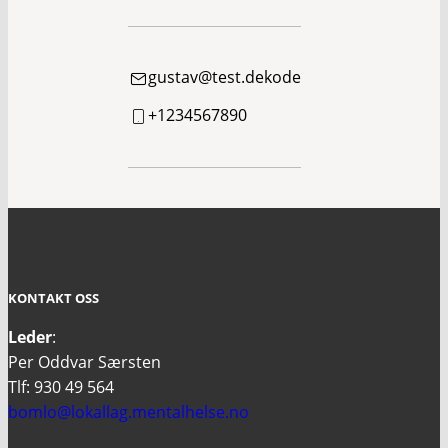
gustav@test.dekode
+1234567890
KONTAKT OSS
Leder
:
Per Oddvar Særsten
Tlf: 930 49 564
bomlo@lokallag.mentalhelse.no