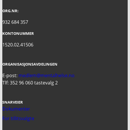
ORG.NR:
932 684 357
KONTONUMMER
1520.02.41506
ORGANISASJONSAVDELINGEN
E-post:
medlem@mentalhelse.no
Tlf: 352 96 060 tastevalg 2
SNARVEIER
Dokumenter
For tillitsvalgte