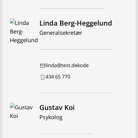
Linda Berg-Heggelund
Generalsekretær
linda@test.dekode
434 65 770
Gustav Koi
Psykolog