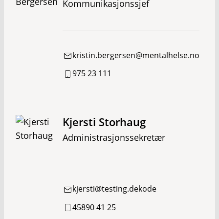
Kommunikasjonssjef
kristin.bergersen@mentalhelse.no
975 23 111
Kjersti Storhaug
Administrasjonssekretær
kjersti@testing.dekode
45890 41 25