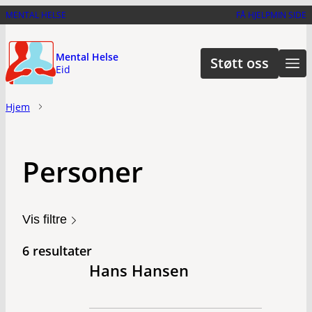
Hopp
MENTAL HELSE
FÅ HJELP
MIN SIDE
til
hovedinnhold
Mental Helse
Støtt oss
Eid
Hjem
Personer
Vis filtre
6 resultater
Hans Hansen