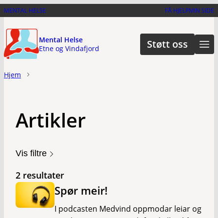
Hopp
MENTAL HELSE
FÅ HJELP
MIN SIDE
til
hovedinnhold
Mental Helse
Støtt oss
Etne og Vindafjord
Hjem
Artikler
Vis filtre
2 resultater
Spør meir!
I podcasten Medvind oppmodar leiar og