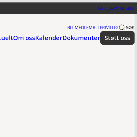
FÅ HJELP
MIN SIDE
BLI MEDLEM
BLI FRIVILLIG
SØK
tuelt
Om oss
Kalender
Dokumenter
Støtt oss