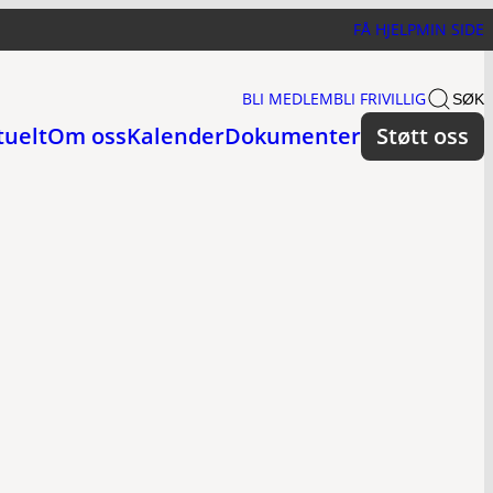
FÅ HJELP
MIN SIDE
BLI MEDLEM
BLI FRIVILLIG
SØK
tuelt
Om oss
Kalender
Dokumenter
Støtt oss