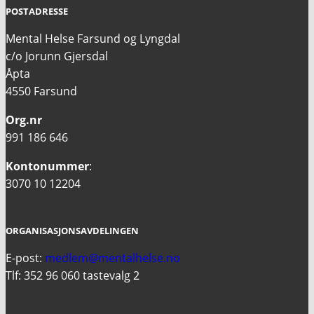
POSTADRESSE
Mental Helse Farsund og Lyngdal
c/o Jorunn Gjersdal
Åpta
4550 Farsund
Org.nr
991 186 646
Kontonummer
:
3070 10 12204
ORGANISASJONSAVDELINGEN
E-post:
medlem@mentalhelse.no
Tlf: 352 96 060 tastevalg 2