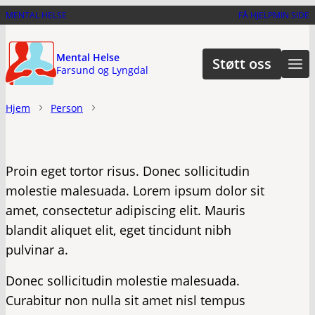
Hopp
MENTAL HELSE
FÅ HJELP
MIN SIDE
til
hovedinnhold
Mental Helse
Støtt oss
Farsund og Lyngdal
Hjem
Person
Proin eget tortor risus. Donec sollicitudin
molestie malesuada. Lorem ipsum dolor sit
amet, consectetur adipiscing elit. Mauris
blandit aliquet elit, eget tincidunt nibh
pulvinar a.
Donec sollicitudin molestie malesuada.
Curabitur non nulla sit amet nisl tempus