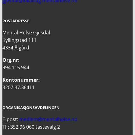
gjesdal@lokalllag.mentalhelse.no
POSTADRESSE
Mental Helse Gjesdal
Kyllingstad 111
4334 Ålgård
Org.nr:
994 115 944
Kontonummer:
3207.37.36411
ORGANISASJONSAVDELINGEN
E-post:
medlem@mentalhelse.no
Tlf: 352 96 060 tastevalg 2