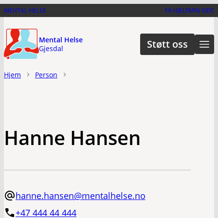
Hopp
MENTAL HELSE
FÅ HJELP
MIN SIDE
til
hovedinnhold
Mental Helse
Støtt oss
Gjesdal
Hjem
Person
Hanne Hansen
hanne.hansen@mentalhelse.no
+47 444 44 444