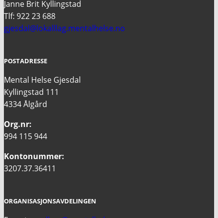
Janne Brit Kyllingstad
Tlf: 922 23 688
gjesdal@lokalllag.mentalhelse.no
POSTADRESSE
Mental Helse Gjesdal
Kyllingstad 111
4334 Ålgård
Org.nr:
994 115 944
Kontonummer:
3207.37.36411
ORGANISASJONSAVDELINGEN