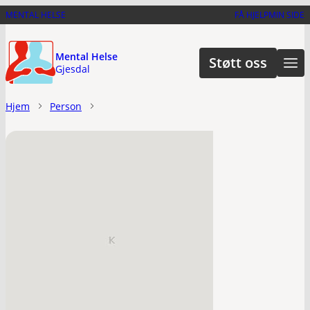
Hopp
MENTAL HELSE
FÅ HJELP
MIN SIDE
til
hovedinnhold
Mental Helse
Støtt oss
Gjesdal
Hjem
Person