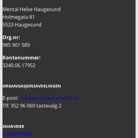
Mental Helse Haugesund
Holmegata 81
5523 Haugesund
Org.nr:
985 901 589
Kontonummer:
3240.06.17952
ORGANISASJONSAVDELINGEN
E-post:
medlem@mentalhelse.no
Tlf: 352 96 060 tastevalg 2
SNARVEIER
Dokumenter