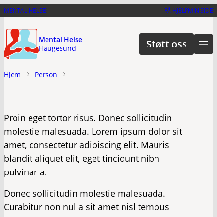
Hopp
MENTAL HELSE
FÅ HJELP
MIN SIDE
til
hovedinnhold
Mental Helse
Støtt oss
Haugesund
Hjem
Person
Proin eget tortor risus. Donec sollicitudin
molestie malesuada. Lorem ipsum dolor sit
amet, consectetur adipiscing elit. Mauris
blandit aliquet elit, eget tincidunt nibh
pulvinar a.
Donec sollicitudin molestie malesuada.
Curabitur non nulla sit amet nisl tempus