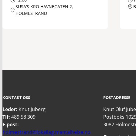
SUSA’S KRO HAVNEGATEN 2,
B
HOLMESTRAND
KONTAKT OSS
POSTADRESSE
Leder:
Knut Juberg
Knut Oluf Jub
Tlf:
489 58 309
Postboks 102
E-post:
3082 Holmest
holmestrand@lokallag.mentalhelse.no