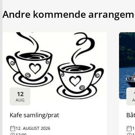
Andre kommende arrangem
12
AUG
Kafe samling/prat
Båt
12. AUGUST 2026
1
12:00
1