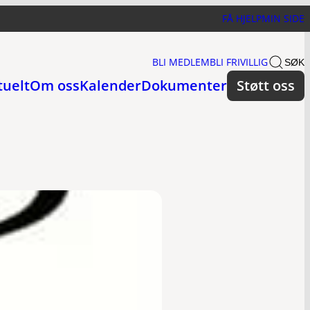
FÅ HJELP
MIN SIDE
BLI MEDLEM
BLI FRIVILLIG
SØK
tuelt
Om oss
Kalender
Dokumenter
Støtt oss