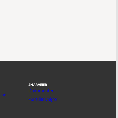
SNARVEIER
Dokumenter
.no
For tillitsvalgte