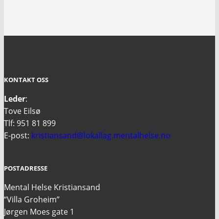
KONTAKT OSS
Leder
:
Tove Eilsø
Tlf: 951 81 899
E-post:
kristiansand@lokallag.mentalhelse.no
POSTADRESSE
Mental Helse Kristiansand
“Villa Groheim”
Jørgen Moes gate 1