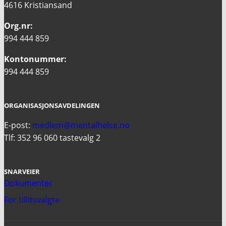
4616 Kristiansand
Org.nr:
994 444 859
Kontonummer:
994 444 859
ORGANISASJONSAVDELINGEN
E-post:
medlem@mentalhelse.no
Tlf: 352 96 060 tastevalg 2
SNARVEIER
Dokumenter
For tillitsvalgte