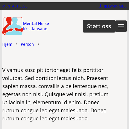
Hopp
MENTAL HELSE
FÅ HJELP
MIN SIDE
til
hovedinnhold
Mental Helse
Støtt oss
Kristiansand
Hjem
Person
Vivamus suscipit tortor eget felis porttitor
volutpat. Sed porttitor lectus nibh. Praesent
sapien massa, convallis a pellentesque nec,
egestas non nisi. Quisque velit nisi, pretium
ut lacinia in, elementum id enim. Donec
rutrum congue leo eget malesuada. Donec
rutrum congue leo eget malesuada.