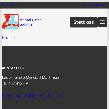
Hopp
MENTAL HELSE
FÅ HJELP
MIN SIDE
til
hovedinnhold
Mental Helse
Støtt oss
Lødingen
Hjem
KONTAKT OSS
Leder: Grete Myrstad Martinsen
Tlf: 402 413 09
lodingen@lokallag.mentalhelse.no