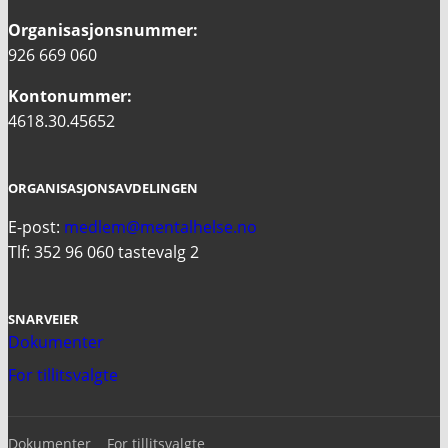
Organisasjonsnummer:
926 669 060
Kontonummer:
4618.30.45652
ORGANISASJONSAVDELINGEN
E-post:
medlem@mentalhelse.no
Tlf: 352 96 060 tastevalg 2
SNARVEIER
Dokumenter
For tillitsvalgte
Dokumenter
For tillitsvalgte