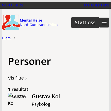
Hopp
MENTAL HELSE
FÅ HJELP
MIN SIDE
til
hovedinnhold
Mental Helse
Støtt oss
Nord-Gudbrandsdalen
Hjem
Personer
Vis filtre
1 resultat
Gustav Koi
Psykolog