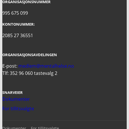
ORGANISASJONSNUMMER
995 675 099
KONTONUMMER:
2085 27 36551
ORGANISASJONSAVDELINGEN
E-post:
medlem@mentalhelse.no
Tlf: 352 96 060 tastevalg 2
SNARVEIER
Dokumenter
For tillitsvalgte
Dokumenter
For tillitsvalgte