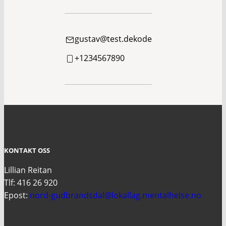
gustav@test.dekode
+1234567890
KONTAKT OSS
Lillian Reitan
Tlf: 416 26 920
Epost:
nord-gudbrandsdal@lokallag.mentalhelse.no