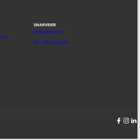
SNARVEIER
Dokumenter
.no
For tillitsvalgte