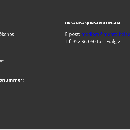
ORGANISASJONSAVDELINGEN
Øksnes
E-post:
medlem@mentalhelse
Tlf: 352 96 060 tastevalg 2
r:
nsnummer: