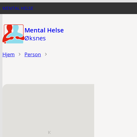
Hopp
MENTAL HELSE
til
hovedinnhold
Mental Helse
Øksnes
Hjem
Person