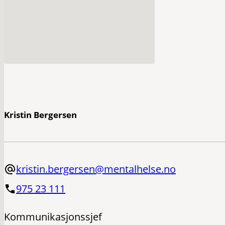
Kristin Bergersen
kristin.bergersen@mentalhelse.no
975 23 111
Kommunikasjonssjef