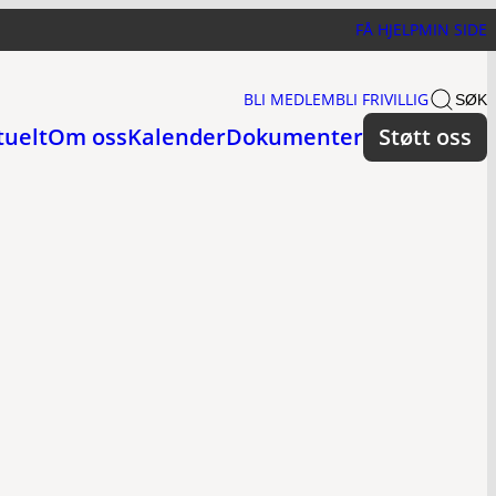
FÅ HJELP
MIN SIDE
BLI MEDLEM
BLI FRIVILLIG
SØK
tuelt
Om oss
Kalender
Dokumenter
Støtt oss