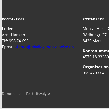
KONTAKT OSS
POSTADRESSE
Leder
Mental Helse 
Arnt Hansen
Rådhusgt. 27
Tlf:
958 74 696
8430 Myre
Epost:
oksnes@lokallag.mentalhelse.no
Kontonumme
4570 18 33280
Organisasjo
995 479 664
Dokumenter
For tillitsvalgte