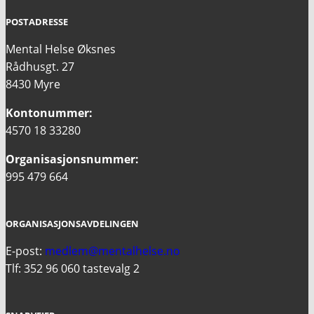
POSTADRESSE
Mental Helse Øksnes
Rådhusgt. 27
8430 Myre
Kontonummer:
4570 18 33280
Organisasjonsnummer:
995 479 664
ORGANISASJONSAVDELINGEN
E-post:
medlem@mentalhelse.no
Tlf: 352 96 060 tastevalg 2