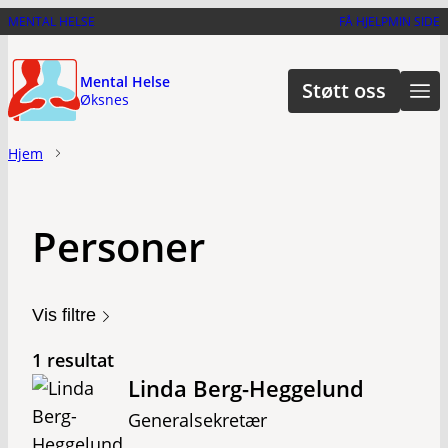
Hopp
MENTAL HELSE
FÅ HJELP
MIN SIDE
til
hovedinnhold
Mental Helse
Støtt oss
Øksnes
Hjem
Personer
Vis filtre
1 resultat
Linda Berg-Heggelund
Generalsekretær