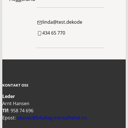
linda@test.dekode
434 65 770
KONTAKT OSS
Leder
Arnt Hansen
Tlf:
958 74 696
Epost:
oksnes@lokallag.mentalhelse.no