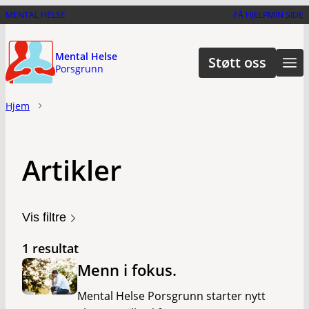
Hopp
MENTAL HELSE
FÅ HJELP
MIN SIDE
til
hovedinnhold
Mental Helse
Støtt oss
Porsgrunn
Hjem
Artikler
Vis filtre
1 resultat
Menn i fokus.
Mental Helse Porsgrunn starter nytt