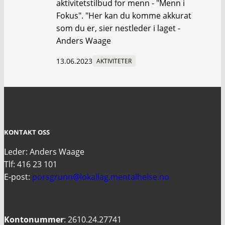
aktivitetstilbud for menn - "Menn i
Fokus". "Her kan du komme akkurat
som du er, sier nestleder i laget -
Anders Waage
13.06.2023
AKTIVITETER
KONTAKT OSS
Leder: Anders Waage
Tlf: 416 23 101
E-post:
porsgrunn@lokallag.mentalhelse.no
Kontonummer
: 2610.24.27741