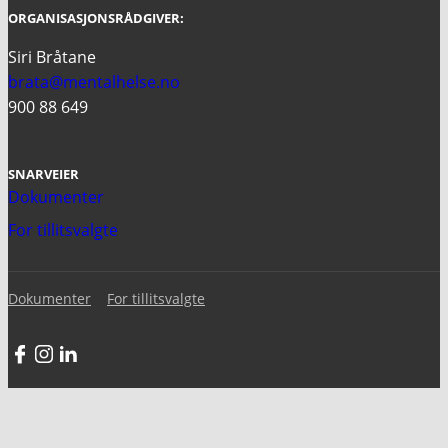
ORGANISASJONSRÅDGIVER:
Siri Bråtane
brata@mentalhelse.no
900 88 649
SNARVEIER
Dokumenter
For tillitsvalgte
Dokumenter
For tillitsvalgte