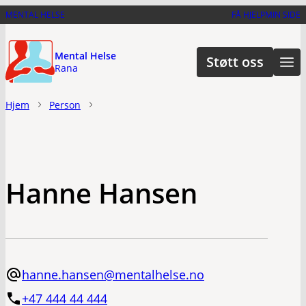
Hopp
MENTAL HELSE
FÅ HJELP
MIN SIDE
til
hovedinnhold
Mental Helse
Støtt oss
Rana
Hjem
Person
Hanne Hansen
hanne.hansen@mentalhelse.no
+47 444 44 444