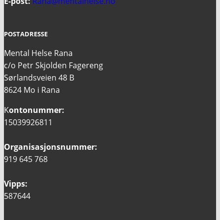
E-post:
Rana@mentalhelse.no
POSTADRESSE
Mental Helse Rana
c/o Petr Skjolden Fagereng
Sørlandsveien 48 B
8624 Mo i Rana
K
ontonummer:
15039926811
Organisasjonsnummer:
919 645 768
Vipps:
587644