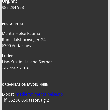
Org.nr.:
985 294 968
POSTADRESSE
Mental Helse Rauma
Romsdalshornvegen 24
6300 Åndalsnes
Leder
Lise-Kristin Helland Sæther
+47 456 92 916
ORGANISASJONSAVDELINGEN
E-post:
medlem@mentalhelse.no
Tlf: 352 96 060 tastevalg 2