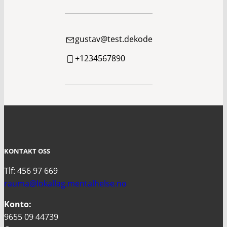
gustav@test.dekode
+1234567890
KONTAKT OSS
Tlf: 456 97 669
rauma@lokallag.mentalhelse.no
Konto:
9655 09 44739