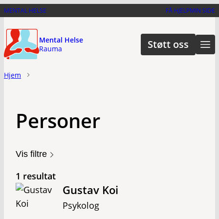
Hopp
MENTAL HELSE
FÅ HJELP
MIN SIDE
til
hovedinnhold
Mental Helse
Støtt oss
Rauma
Hjem
Personer
Vis filtre
1 resultat
Gustav Koi
Psykolog