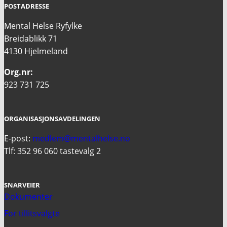
POSTADRESSE
Mental Helse Ryfylke
Breidablikk 71
4130 Hjelmeland
Org.nr:
923 731 725
ORGANISASJONSAVDELINGEN
E-post:
medlem@mentalhelse.no
Tlf: 352 96 060 tastevalg 2
SNARVEIER
Dokumenter
For tillitsvalgte