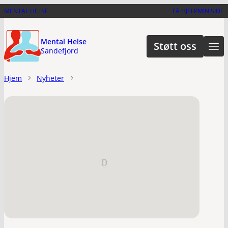
Hopp
MENTAL HELSE
FÅ HJELP
MIN SIDE
til
hovedinnhold
Mental Helse
Støtt oss
Sandefjord
Hjem
Nyheter