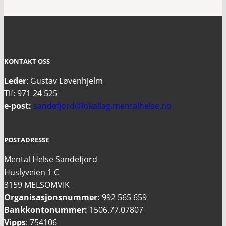
KONTAKT OSS
Leder
: Gustav Løvenhjelm
Tlf: 971 24 525
e-post:
sandefjord@lokallag.mentalhelse.no
POSTADRESSE
Mental Helse Sandefjord
Huslyveien 1 C
3159 MELSOMVIK
Organisasjonsnummer:
992 565 659
Bankkontonummer:
1506.77.07807
Vipps
: 754106