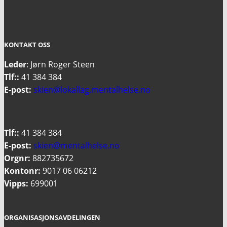
KONTAKT OSS
Leder
: Jørn Roger Steen
Tlf::
41 384 384
E-post:
skien@lokallag.mentalhelse.no
Tlf::
41 384 384
E-post:
skien@mentalhelse.no
Orgnr:
882735672
Kontonr:
9017 06 06212
Vipps:
699001
ORGANISASJONSAVDELINGEN