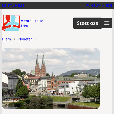
Hopp
MENTAL HELSE
FÅ HJELP
MIN SIDE
til
hovedinnhold
Mental Helse
Støtt oss
Skien
Hjem
Nyheter