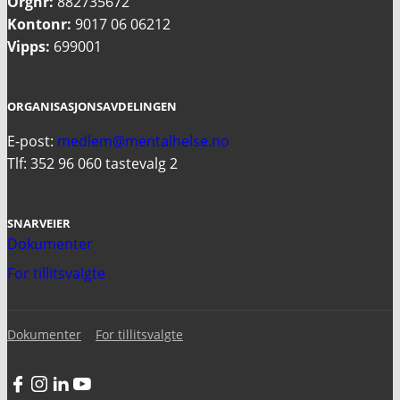
Orgnr:
882735672
Kontonr:
9017 06 06212
Vipps:
699001
ORGANISASJONSAVDELINGEN
E-post:
medlem@mentalhelse.no
Tlf: 352 96 060 tastevalg 2
SNARVEIER
Dokumenter
For tillitsvalgte
Dokumenter
For tillitsvalgte