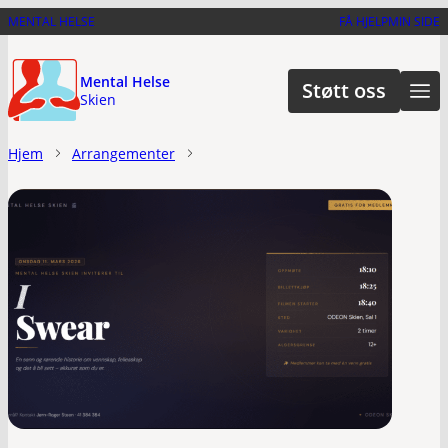
Hopp
MENTAL HELSE
FÅ HJELP
MIN SIDE
til
hovedinnhold
Mental Helse
Støtt oss
Skien
Hjem
Arrangementer