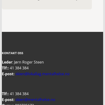
KONTAKT OSS
Leder
: Jørn Roger Steen
Tlf::
41 384 384
E-post:
skien@lokallag.mentalhelse.no
Tlf::
41 384 384
E-post:
skien@mentalhelse.no