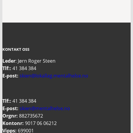
KONTAKT OSS
Leder
: Jørn Roger Steen
Tlf::
41 384 384
E-post:
skien@lokallag.mentalhelse.no
Tlf::
41 384 384
E-post:
skien@mentalhelse.no
Orgnr:
882735672
Kontonr:
9017 06 06212
Vipps:
699001