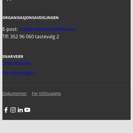
ORGANISASJONSAVDELINGEN
E-post:
medlem@mentalhelse.no
Tlf: 352 96 060 tastevalg 2
SNARVEIER
Dokumenter
For tillitsvalgte
Dokumenter
For tillitsvalgte