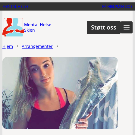
Hopp
MENTAL HELSE
FÅ HJELP
MIN SIDE
til
hovedinnhold
Mental Helse
Støtt oss
Skien
Hjem
Arrangementer