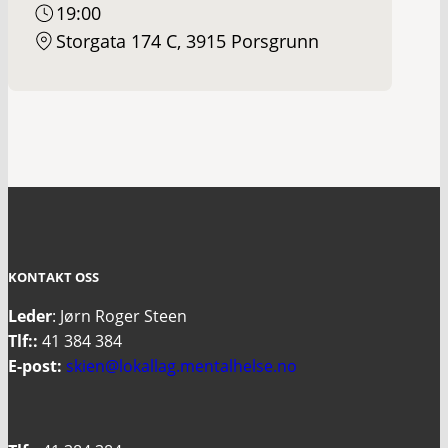
19:00
Storgata 174 C, 3915 Porsgrunn
KONTAKT OSS
Leder
: Jørn Roger Steen
Tlf::
41 384 384
E-post:
skien@lokallag.mentalhelse.no