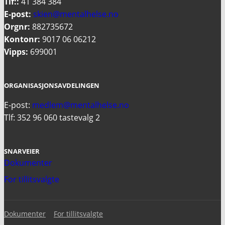
Tlf::
41 384 384
E-post:
skien@mentalhelse.no
Orgnr:
882735672
Kontonr:
9017 06 06212
Vipps:
699001
ORGANISASJONSAVDELINGEN
E-post:
medlem@mentalhelse.no
Tlf: 352 96 060 tastevalg 2
SNARVEIER
Dokumenter
For tillitsvalgte
Dokumenter
For tillitsvalgte