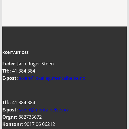
KONTAKT OSS
Leder
: Jørn Roger Steen
Tlf::
41 384 384
E-post:
skien@lokallag.mentalhelse.no
Tlf::
41 384 384
E-post:
skien@mentalhelse.no
Orgnr:
882735672
Kontonr:
9017 06 06212