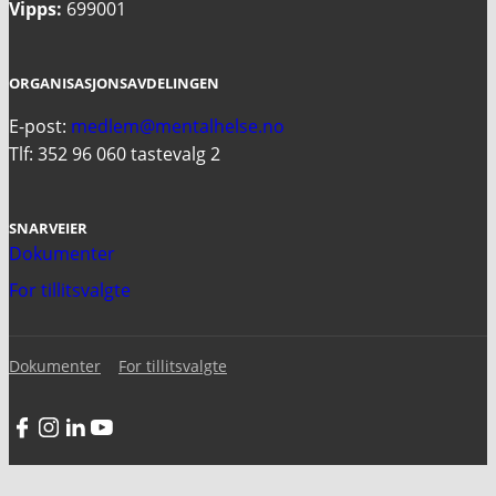
Vipps:
699001
ORGANISASJONSAVDELINGEN
E-post:
medlem@mentalhelse.no
Tlf: 352 96 060 tastevalg 2
SNARVEIER
Dokumenter
For tillitsvalgte
Dokumenter
For tillitsvalgte