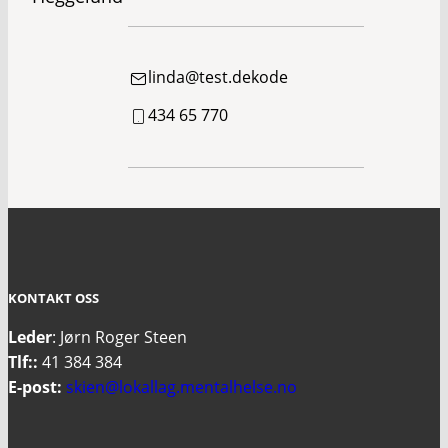
linda@test.dekode
434 65 770
KONTAKT OSS
Leder
: Jørn Roger Steen
Tlf::
41 384 384
E-post:
skien@lokallag.mentalhelse.no