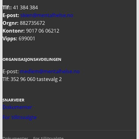
Tlf::
41 384 384
E-post:
skien@mentalhelse.no
Orgnr:
882735672
Kontonr:
9017 06 06212
Vipps:
699001
ORGANISASJONSAVDELINGEN
E-post:
medlem@mentalhelse.no
Tlf: 352 96 060 tastevalg 2
SNARVEIER
Dokumenter
For tillitsvalgte
Dokumenter
For tillitsvalgte