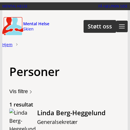
Hopp
MENTAL HELSE
FÅ HJELP
MIN SIDE
til
hovedinnhold
Mental Helse
Støtt oss
Skien
Hjem
Personer
Vis filtre
1 resultat
Linda Berg-Heggelund
Generalsekretær