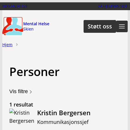
Hopp
MENTAL HELSE
FÅ HJELP
MIN SIDE
til
hovedinnhold
Mental Helse
Støtt oss
Skien
Hjem
Personer
Vis filtre
1 resultat
Kristin Bergersen
Kommunikasjonssjef