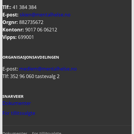
Tlf::
41 384 384
E-post:
skien@mentalhelse.no
Orgnr:
882735672
Kontonr:
9017 06 06212
Vipps:
699001
ORGANISASJONSAVDELINGEN
E-post:
medlem@mentalhelse.no
Tlf: 352 96 060 tastevalg 2
SNARVEIER
Dokumenter
For tillitsvalgte
Dokumenter
For tillitsvalgte