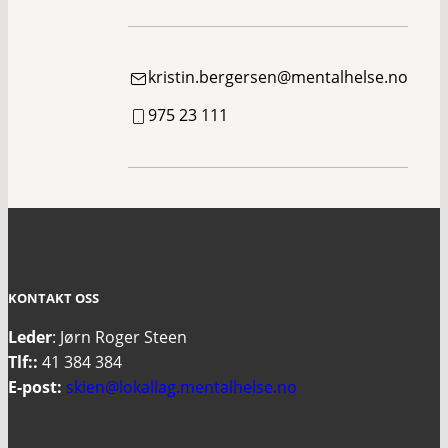
kristin.bergersen@mentalhelse.no
975 23 111
KONTAKT OSS
Leder
: Jørn Roger Steen
Tlf::
41 384 384
E-post:
skien@lokallag.mentalhelse.no