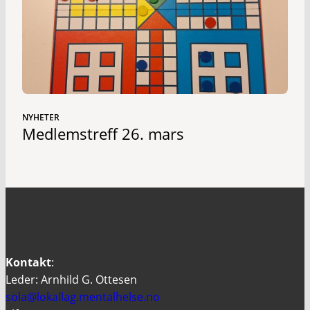
NYHETER
Medlemstreff 26. mars
Kontakt
:
Leder: Arnhild G. Ottesen
sola@lokallag.mentalhelse.no