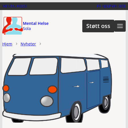
Hopp
MENTAL HELSE
FÅ HJELP
MIN SIDE
til
hovedinnhold
Mental Helse
Støtt oss
Sola
Hjem
Nyheter