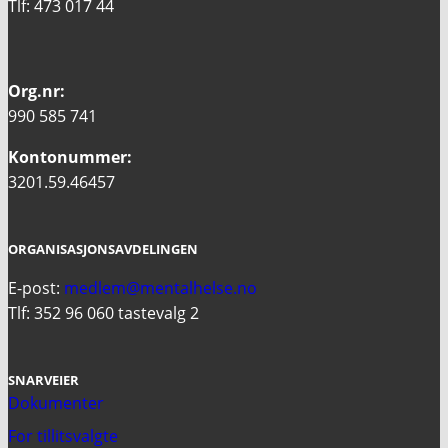
Tlf: 473 017 44
Org.nr:
990 585 741
Kontonummer:
3201.59.46457
ORGANISASJONSAVDELINGEN
E-post:
medlem@mentalhelse.no
Tlf: 352 96 060 tastevalg 2
SNARVEIER
Dokumenter
For tillitsvalgte